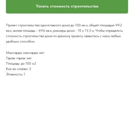
Узнать стоимость строительства
Проект строительства одноэтажного дома до 100 кв м, общей площадью 99.2
кв.м, жилая площадь - 69.6 кв.м, размеры дома - 10 x 13.3 м. Чтобы определить
стоимость строительства дома по данному проекту свяжитесь с нами любым
удобным способом.
Мансарда: мансарда: нет
Гараж: гараж: нет
Площадь: до 100 м2
Кол-во спален: 3
Этажность: 1