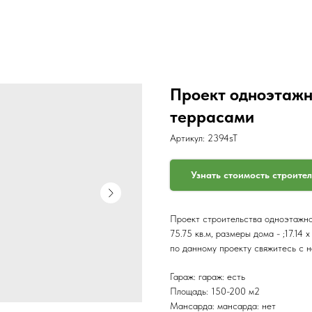
Проект одноэтажн
террасами
Артикул:
2394sT
Узнать стоимость строите
Проект строительства одноэтажно
75.75 кв.м, размеры дома - ;17.14
по данному проекту свяжитесь с 
Гараж: гараж: есть
Площадь: 150-200 м2
Мансарда: мансарда: нет