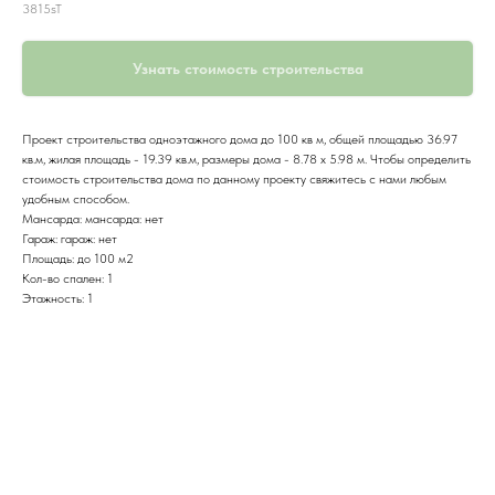
3815sT
Узнать стоимость строительства
Проект строительства одноэтажного дома до 100 кв м, общей площадью 36.97
кв.м, жилая площадь - 19.39 кв.м, размеры дома - 8.78 x 5.98 м. Чтобы определить
стоимость строительства дома по данному проекту свяжитесь с нами любым
удобным способом.
Мансарда: мансарда: нет
Гараж: гараж: нет
Площадь: до 100 м2
Кол-во спален: 1
Этажность: 1