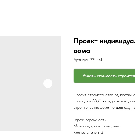
Проект индивидуа
дома
Артикул:
3294sT
Узнать стоимость строите
Проект строительства одноэтажног
площадь - 63.61 кв.м, размеры дом
строительства дома по данному п
Гараж: гараж: есть
Мансарда: мансарда: нет
Кол-во спален: 2