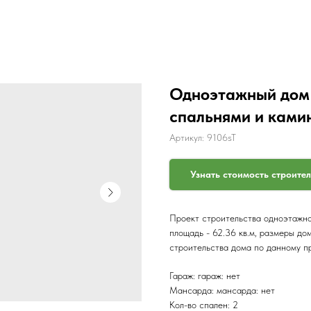
Одноэтажный дом 
спальнями и ками
Артикул:
9106sT
Узнать стоимость строите
Проект строительства одноэтажног
площадь - 62.36 кв.м, размеры до
строительства дома по данному п
Гараж: гараж: нет
Мансарда: мансарда: нет
Кол-во спален: 2